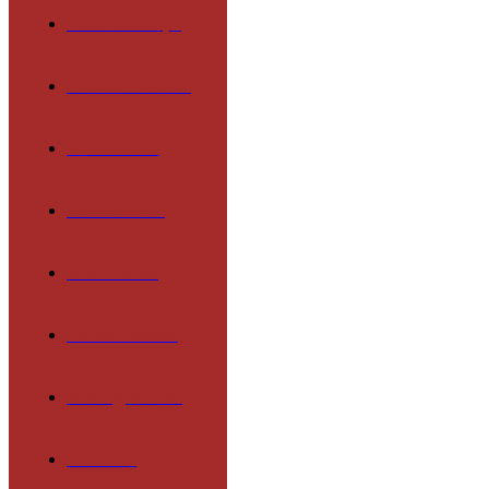
Päd. Konzept
Lernmethoden
Lehrkräfte
Mitarbeiter
Schulleben
Förderverein
Schulgremien
Termine