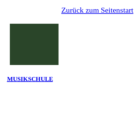
Zurück zum Seitenstart
MUSIKSCHULE
Grundschule Lauenförde
La
Tel.: 05273-7375 - em