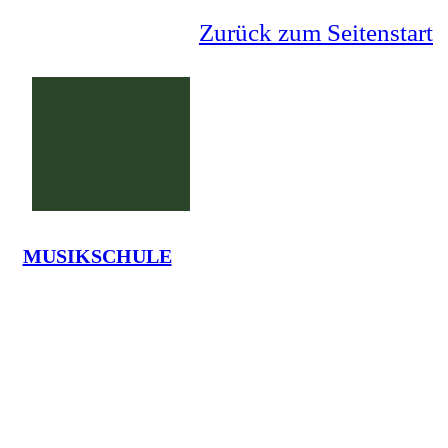
Zurück zum Seitenstart
MUSIKSCHULE
Grundschule Lauenförde
La
Tel.: 05273-7375 - em