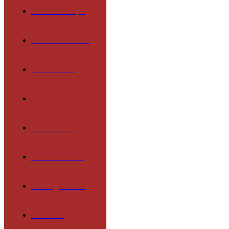
Päd. Konzept
Lernmethoden
Lehrkräfte
Mitarbeiter
Schulleben
Förderverein
Schulgremien
Termine