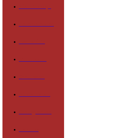
Päd. Konzept
Lernmethoden
Lehrkräfte
Mitarbeiter
Schulleben
Förderverein
Schulgremien
Termine