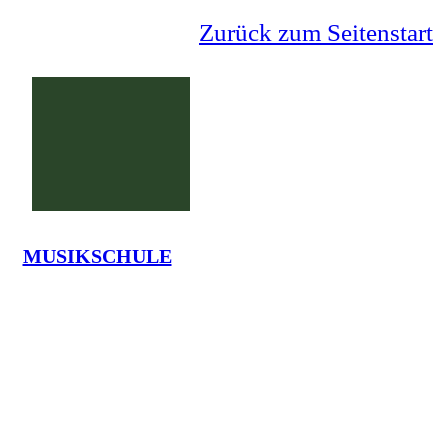
Zurück zum Seitenstart
MUSIKSCHULE
Grundschule Lauenförde
La
Tel.: 05273-7375 - em