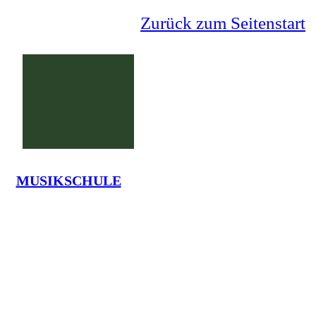
Zurück zum Seitenstart
MUSIKSCHULE
Grundschule Lauenförde
La
Tel.: 05273-7375 - em