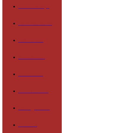
Päd. Konzept
Lernmethoden
Lehrkräfte
Mitarbeiter
Schulleben
Förderverein
Schulgremien
Termine