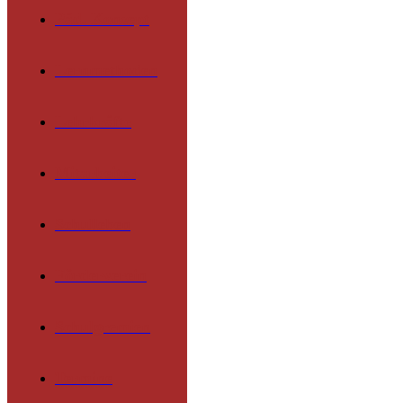
Päd. Konzept
Lernmethoden
Lehrkräfte
Mitarbeiter
Schulleben
Förderverein
Schulgremien
Termine