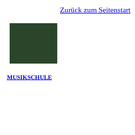
Zurück zum Seitenstart
MUSIKSCHULE
Grundschule Lauenförde
La
Tel.: 05273-7375 - em