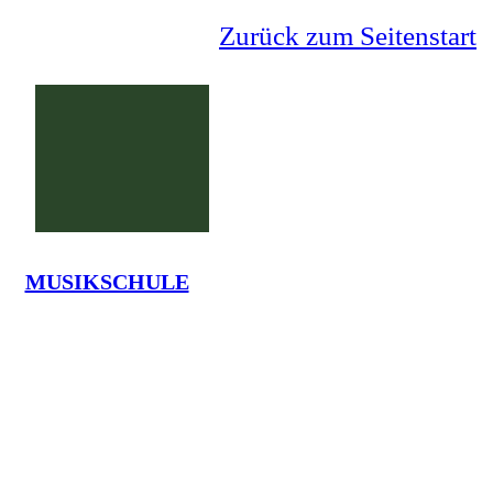
Zurück zum Seitenstart
MUSIKSCHULE
Grundschule Lauenförde
La
Tel.: 05273-7375 - em