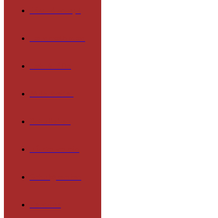
Päd. Konzept
Lernmethoden
Lehrkräfte
Mitarbeiter
Schulleben
Förderverein
Schulgremien
Termine