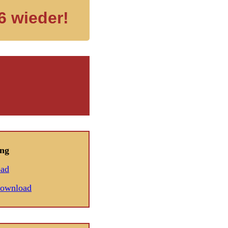
6 wieder!
ng
oad
Download