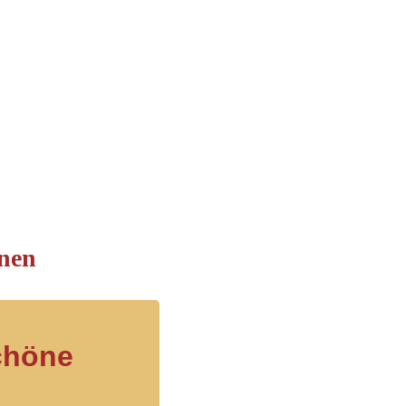
nen
chöne