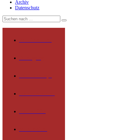
Archiv
Datenschutz
Wir über uns
Rundgang
Päd. Konzept
Lernmethoden
Lehrkräfte
Mitarbeiter