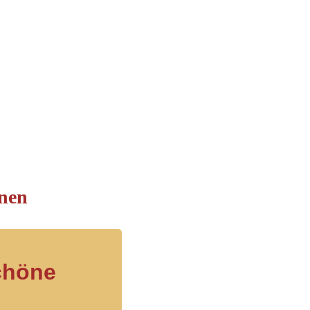
nen
chöne