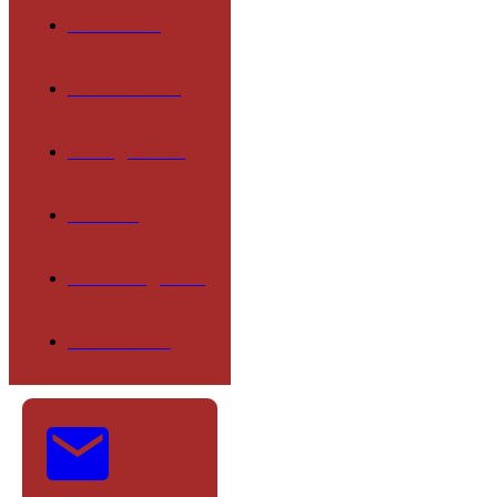
Schulleben
Förderverein
Schulgremien
Termine
Betreuung OGS
Schülerseite