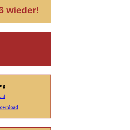
6 wieder!
ng
oad
Download