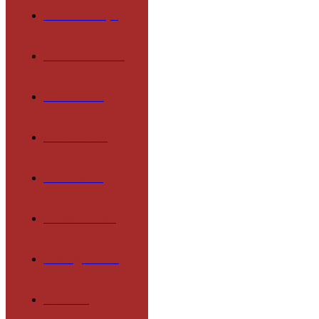
Päd. Konzept
Lernmethoden
Lehrkräfte
Mitarbeiter
Schulleben
Förderverein
Schulgremien
Termine