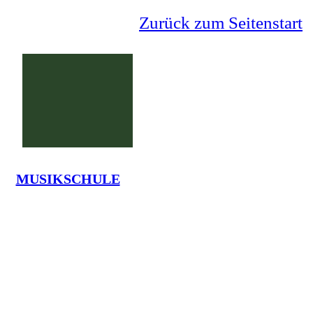
Zurück zum Seitenstart
MUSIKSCHULE
Grundschule Lauenförde
La
Tel.: 05273-7375 - em