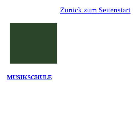
Zurück zum Seitenstart
MUSIKSCHULE
Grundschule Lauenförde
La
Tel.: 05273-7375 - em