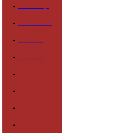
Päd. Konzept
Lernmethoden
Lehrkräfte
Mitarbeiter
Schulleben
Förderverein
Schulgremien
Termine