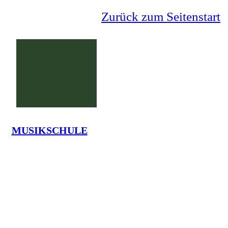
Zurück zum Seitenstart
MUSIKSCHULE
Grundschule Lauenförde
La
Tel.: 05273-7375 - em