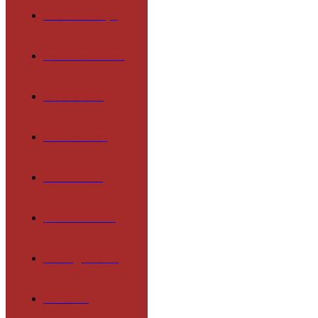
Päd. Konzept
Lernmethoden
Lehrkräfte
Mitarbeiter
Schulleben
Förderverein
Schulgremien
Termine