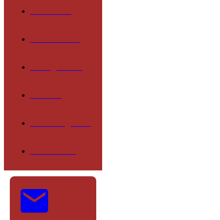
Schulleben
Förderverein
Schulgremien
Termine
Betreuung OGS
Schülerseite