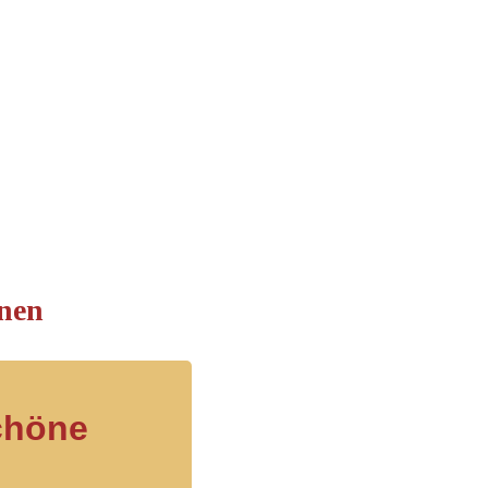
nen
chöne