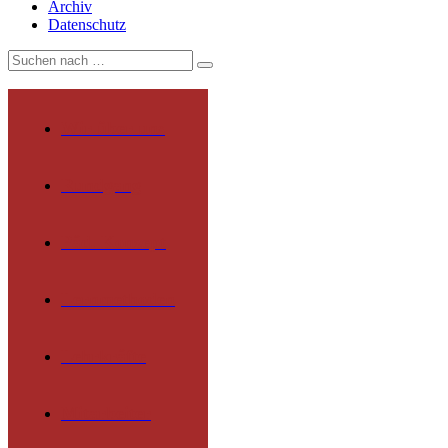
Archiv
Datenschutz
Wir über uns
Rundgang
Päd. Konzept
Lernmethoden
Lehrkräfte
Mitarbeiter