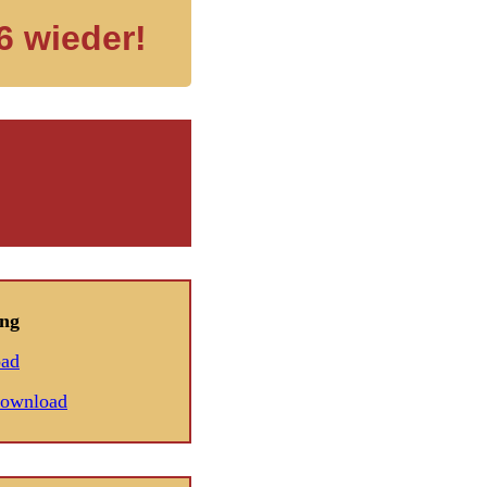
6 wieder!
ng
oad
Download