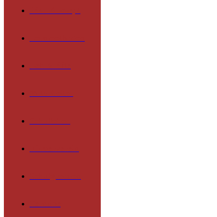
Päd. Konzept
Lernmethoden
Lehrkräfte
Mitarbeiter
Schulleben
Förderverein
Schulgremien
Termine