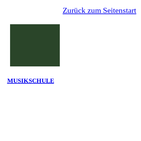
Zurück zum Seitenstart
MUSIKSCHULE
Grundschule Lauenförde
La
Tel.: 05273-7375 - em