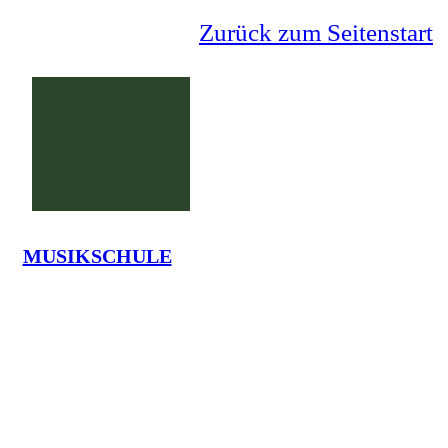
Zurück zum Seitenstart
MUSIKSCHULE
Grundschule Lauenförde
La
Tel.: 05273-7375 - em