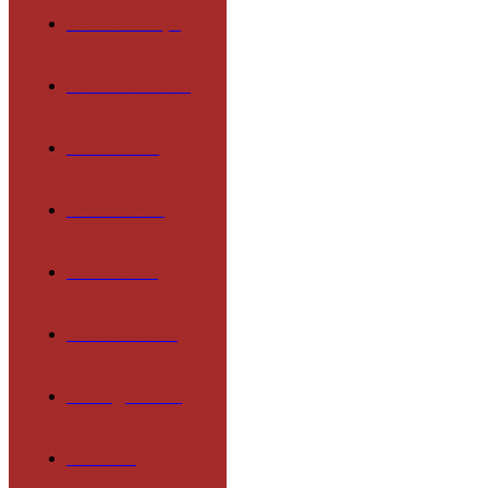
Päd. Konzept
Lernmethoden
Lehrkräfte
Mitarbeiter
Schulleben
Förderverein
Schulgremien
Termine