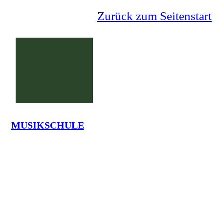
Zurück zum Seitenstart
MUSIKSCHULE
Grundschule Lauenförde
La
Tel.: 05273-7375 - em