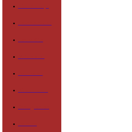
Päd. Konzept
Lernmethoden
Lehrkräfte
Mitarbeiter
Schulleben
Förderverein
Schulgremien
Termine